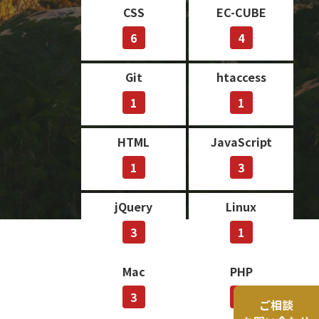
CSS
EC-CUBE
6
4
Git
htaccess
1
1
HTML
JavaScript
1
3
jQuery
Linux
3
1
Mac
PHP
3
9
ご相談