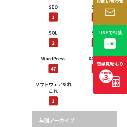
お問い合わせ
SEO
SNS
1
1
LINEで
相談
SQL
SSL
2
1
WordPress
XAMPP
簡単
見積もり
47
1
所要時間
3
約
分
ソフトウェアあれ
これ
1
年別アーカイブ