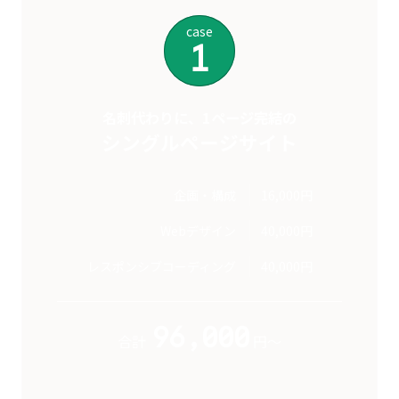
case
1
名刺代わりに、1ページ完結の
シングルページサイト
企画・構成
16,000円
Webデザイン
40,000円
レスポンシブコーディング
40,000円
96,000
合計
円～