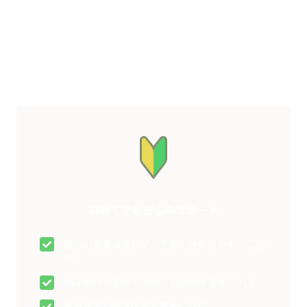
特徴
初めてでも安心のサポート
難しい言葉は使わず、丁寧に分かりやすくご説
明
Web制作が初めての方でも迷わず進められる
進行状況や修正依頼も柔軟に対応