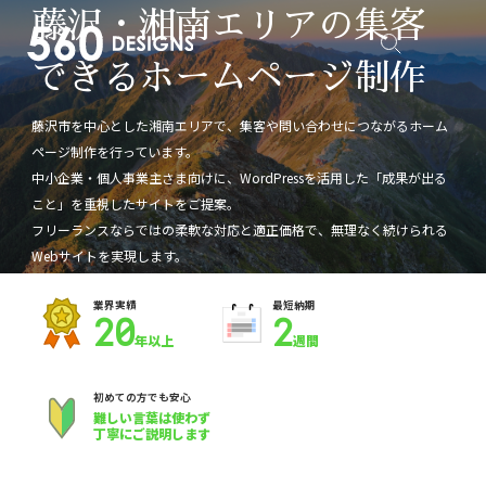
藤沢・湘南エリアの
集客
できるホームページ制作
藤沢市を中心とした湘南エリアで、集客や問い合わせにつながるホーム
ページ制作を行っています。
中小企業・個人事業主さま向けに、WordPressを活用した「成果が出る
こと」を重視したサイトをご提案。
フリーランスならではの柔軟な対応と適正価格で、無理なく続けられる
Webサイトを実現します。
業界実績
最短納期
20
2
年以上
週間
初めての方でも安心
難しい言葉は使わず
丁寧にご説明します