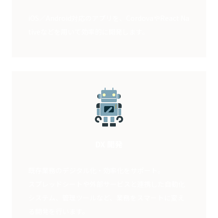
iOS／Android対応のアプリを、CordovaやReact Na
tiveなどを用いて効率的に開発します。
DX 開発
既存業務のデジタル化・効率化をサポート。
スプレッドシートや外部サービスと連携した自動化
システム、管理ツールなど、業務をスマートに変え
る開発を行います。