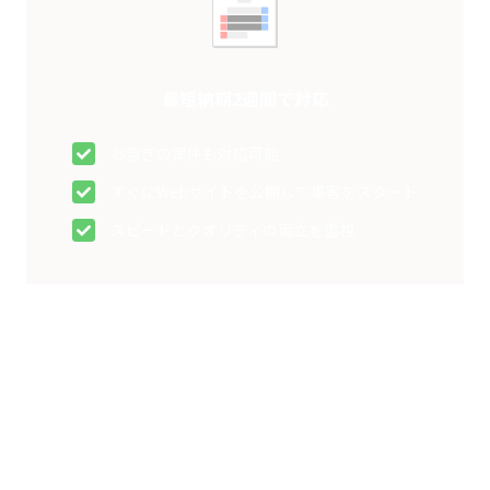
最短納期2週間で対応
お急ぎの案件も対応可能
すぐにWebサイトを公開して集客をスタート
スピードとクオリティの両立を重視
サービス内容