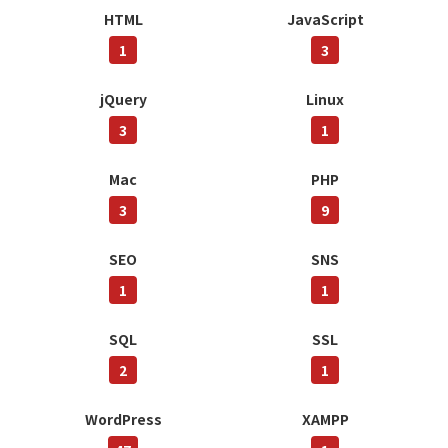
HTML
JavaScript
1
3
jQuery
Linux
3
1
Mac
PHP
3
9
SEO
SNS
1
1
SQL
SSL
2
1
WordPress
XAMPP