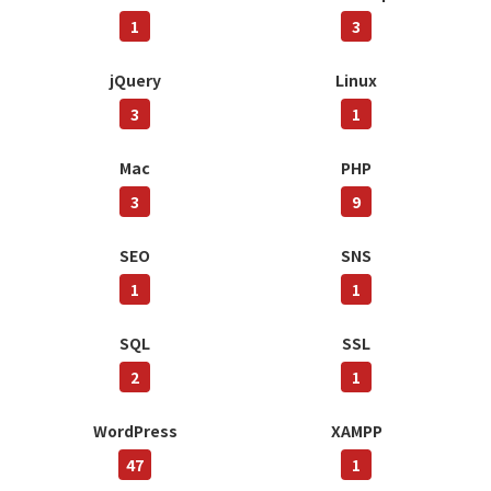
1
3
jQuery
Linux
3
1
Mac
PHP
3
9
SEO
SNS
1
1
SQL
SSL
2
1
WordPress
XAMPP
47
1