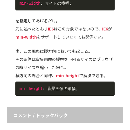
min-width
:
 サイトの横幅
;
を指定してあげるだけ。
先に述べたとおり
IE6
はこの対象ではないので、
IE6
が
min-width
をサポートしていなくても関係ない。
尚、この現象は縦方向においても起こる。
その条件は背景画像の縦幅を下回るサイズにブラウザ
の縦サイズを縮小した場合。
横方向の場合と同様、
min-height
で解決できる。
min-height
:
 背景画像の縦幅
;
コメント / トラックバック