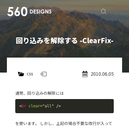
回り込みを解除する -ClearFix-
2010.06.05
CSS
通常、回り込みの解除には
<
br
clear
=
"
all
"
/>
を使います。 しかし、上記の場合不要な改行が入って