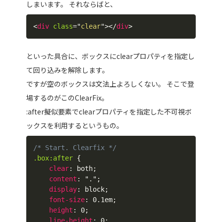
しまいます。 それならばと、
<
div
class
=
"
clear
"
>
</
div
>
といった具合に、ボックスにclearプロパティを指定し
て回り込みを解除します。
ですが空のボックスは文法上よろしくない。 そこで登
場するのがこのClearFix。
:after擬似要素でclearプロパティを指定した不可視ボ
ックスを利用するというもの。
/* Start. Clearfix */
.box:after
{
clear
:
 both
;
content
:
"."
;
display
:
 block
;
font-size
:
 0.1em
;
height
:
 0
;
line-height
:
 0
;