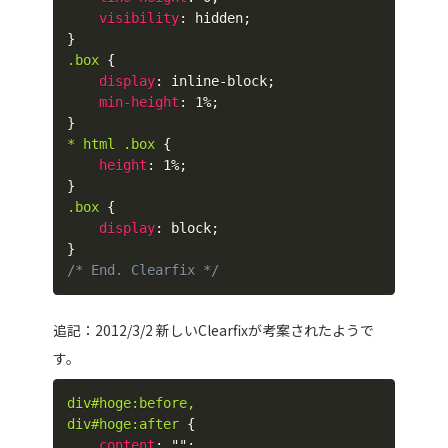
visibility
:
 hidden
;
}
.box
{
display
:
 inline-block
;
min-height
:
 1%
;
}
* html .box
{
height
:
 1%
;
}
.box
{
display
:
 block
;
}
/* End. Clearfix */
追記：2012/3/2 新しいClearfixが考案されたようで
す。
div#hoge:before,

div#hoge:after
{
content
:
""
;