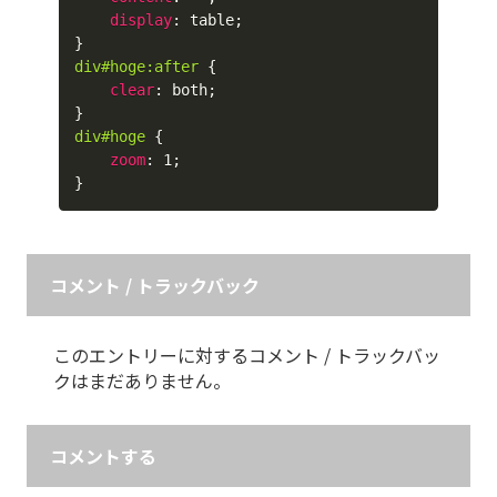
display
:
 table
;
}
div#hoge:after
{
clear
:
 both
;
}
div#hoge
{
zoom
:
 1
;
}
コメント / トラックバック
このエントリーに対するコメント / トラックバッ
クはまだありません。
コメントする