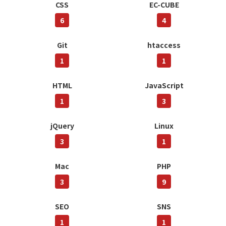
CSS
EC-CUBE
6
4
Git
htaccess
1
1
HTML
JavaScript
1
3
jQuery
Linux
3
1
Mac
PHP
3
9
SEO
SNS
1
1