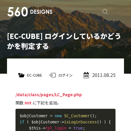
[EC-CUBE] ログインしているかどう
かを判定する
2011.08.25
EC-CUBE
ログイン
/data/class/pages/LC_Page.php
関数
init
に下記を追加。
$objCustomer
=
new
SC_Customer
(
)
;
if
(
$objCustomer
->
isLoginSuccess
(
)
)
{
$this
->
tpl_login
=
true
;