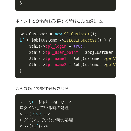
}
ポイントとか名前も取得する時はこんな感じで。
$objCustomer
=
new
SC_Customer
(
)
;
if
(
$objCustomer
->
isLoginSuccess
(
)
)
{
$this
->
tpl_login
=
true
;
$this
->
tpl_user_point
=
$objCustomer
->
getVa
$this
->
tpl_name1
=
$objCustomer
->
getValue
(
$this
->
tpl_name2
=
$objCustomer
->
getValue
(
}
こんな感じで条件分岐させる。
<
!
--
{
if
$tpl_login
}
--
>
<
!
--
{
else
}
--
>
<
!
--
{
/
if
}
--
>