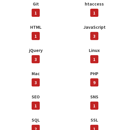
Git
htaccess
1
1
HTML
JavaScript
1
3
jQuery
Linux
3
1
Mac
PHP
3
9
SEO
SNS
1
1
SQL
SSL
2
1