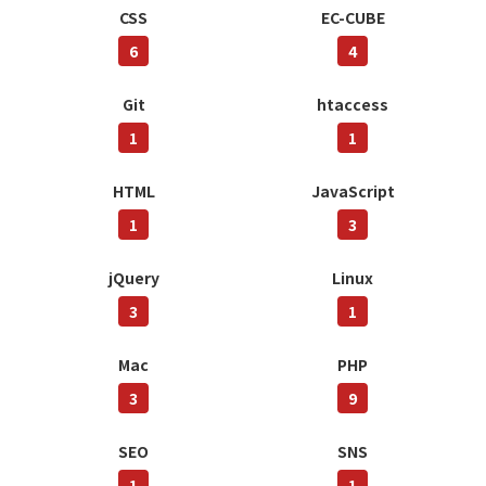
CSS
EC-CUBE
6
4
Git
htaccess
1
1
HTML
JavaScript
1
3
jQuery
Linux
3
1
Mac
PHP
3
9
SEO
SNS
1
1