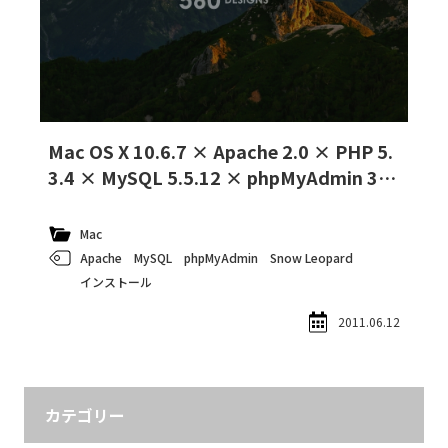
Mac OS X 10.6.7 × Apache 2.0 × PHP 5.
3.4 × MySQL 5.5.12 × phpMyAdmin 3.4.
1
Mac
Apache
MySQL
phpMyAdmin
Snow Leopard
インストール
2011.06.12
カテゴリー