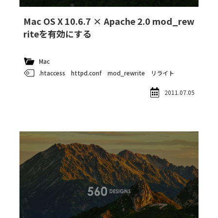
Mac OS X 10.6.7 × Apache 2.0 mod_rew
riteを有効にする
Mac
.htaccess
httpd.conf
mod_rewrite
リライト
2011.07.05