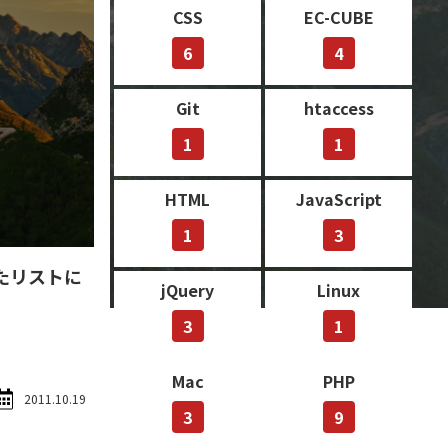
CSS
EC-CUBE
6
4
Git
htaccess
1
1
HTML
JavaScript
1
3
得したリストに
jQuery
Linux
3
1
Mac
PHP
2011.10.19
3
9