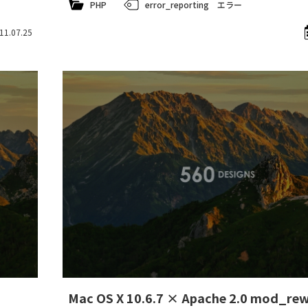
PHP
error_reporting
エラー
11.07.25
Mac OS X 10.6.7 × Apache 2.0 mod_r