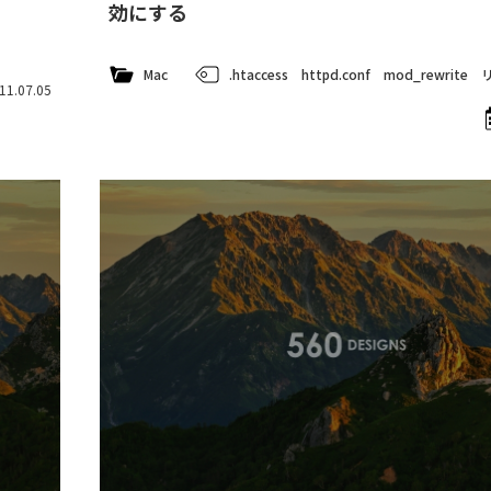
効にする
Mac
.htaccess
httpd.conf
mod_rewrite
11.07.05