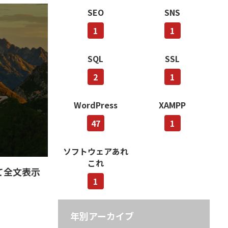
SEO
SNS
1
1
SQL
SSL
2
1
WordPress
XAMPP
47
1
ソフトウェアあれ
これ
して全文表示
1
年別アーカイブ