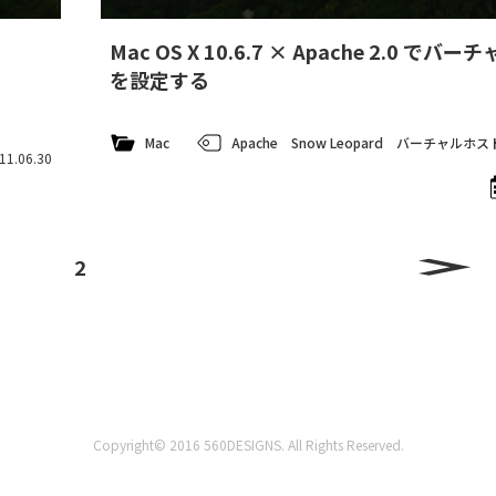
Mac OS X 10.6.7 × Apache 2.0 でバ
を設定する
Mac
Apache
Snow Leopard
バーチャルホス
11.06.30
2
Copyright© 2016 560DESIGNS. All Rights Reserved.