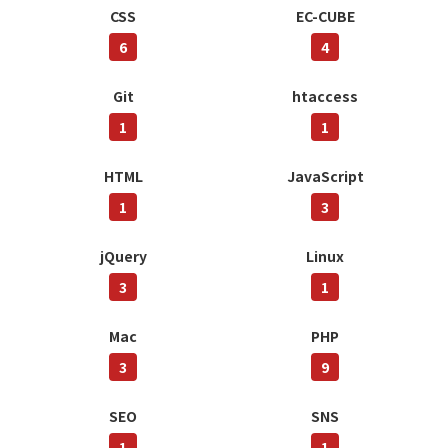
CSS
EC-CUBE
6
4
Git
htaccess
1
1
HTML
JavaScript
1
3
jQuery
Linux
3
1
Mac
PHP
3
9
SEO
SNS
1
1