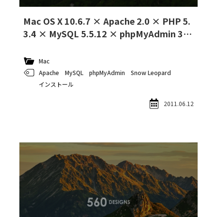
Mac OS X 10.6.7 × Apache 2.0 × PHP 5.
3.4 × MySQL 5.5.12 × phpMyAdmin 3.4.
1
Mac
Apache
MySQL
phpMyAdmin
Snow Leopard
インストール
2011.06.12