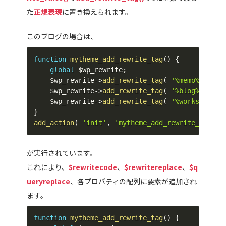
た
正規表現
に置き換えられます。
このブログの場合は、
function
mytheme_add_rewrite_tag
(
)
{
global
$wp_rewrite
;
$wp_rewrite
->
add_rewrite_tag
(
'%memo%'
,
'(m
$wp_rewrite
->
add_rewrite_tag
(
'%blog%'
,
'(b
$wp_rewrite
->
add_rewrite_tag
(
'%works%'
,
'(
}
add_action
(
'init'
,
'mytheme_add_rewrite_tag'
,
が実行されています。
これにより、
$rewritecode
、
$rewritereplace
、
$q
ueryreplace
、各プロパティの配列に要素が追加され
ます。
function
mytheme_add_rewrite_tag
(
)
{