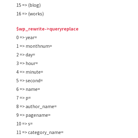
15 => (blog)
16 => (works)
$wp_rewrite->queryreplace
0 => year=
1 => monthnum=
2 => day=
3 => hour=
4 => minute=
5 => second=
6 => name=
7 => p=
8 => author_name=
9 => pagename=
10 => s=
11 => category_name=