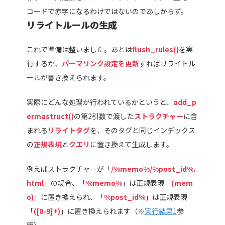
コードで赤字になるわけではないのであしからず。
リライトルールの生成
これで準備は整いました。あとは
flush_rules()
を実
行するか、
パーマリンク設定を更新
すればリライトル
ールが書き換えられます。
実際にどんな処理が行われているかというと、
add_p
ermastruct()
の第2引数で渡した
ストラクチャー
に含
まれる
リライトタグ
を、そのタグと同じインデックス
の
正規表現
と
クエリ
に置き換えて生成します。
例えばストラクチャーが「
/%memo%/%post_id%.
html
」の場合、「
%memo%
」は正規表現「
(mem
o)
」に置き換えられ、「
%post_id%
」は正規表現
「
([0-9]+)
」に置き換えられます（※
実行結果1
参
照）。