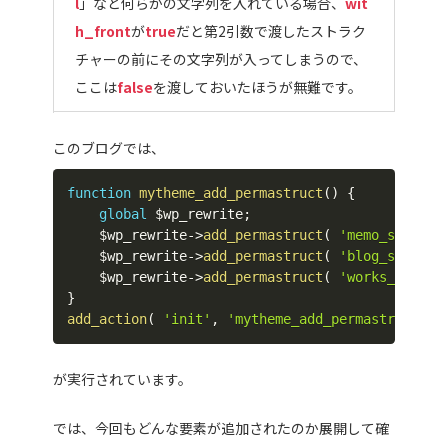
l
」など何らかの文字列を入れている場合、
wit
h_front
が
true
だと第2引数で渡したストラク
チャーの前にその文字列が入ってしまうので、
ここは
false
を渡しておいたほうが無難です。
このブログでは、
function
mytheme_add_permastruct
(
)
{
global
$wp_rewrite
;
$wp_rewrite
->
add_permastruct
(
'memo_single'
$wp_rewrite
->
add_permastruct
(
'blog_single'
$wp_rewrite
->
add_permastruct
(
'works_single
}
add_action
(
'init'
,
'mytheme_add_permastruct'
,
が実行されています。
では、今回もどんな要素が追加されたのか展開して確