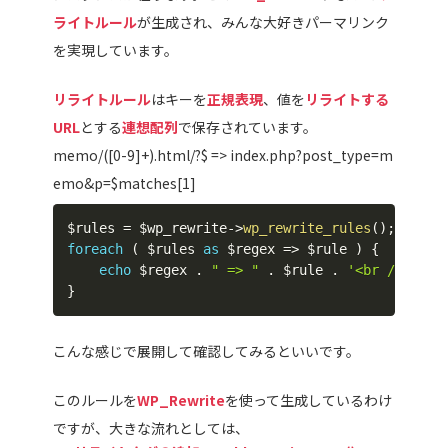
ライトルール
が生成され、みんな大好きパーマリンク
を実現しています。
リライトルール
はキーを
正規表現
、値を
リライトする
URL
とする
連想配列
で保存されています。
memo/([0-9]+).html/?$ => index.php?post_type=m
emo&p=$matches[1]
$rules
=
$wp_rewrite
->
wp_rewrite_rules
(
)
;
foreach
(
$rules
as
$regex
=>
$rule
)
{
echo
$regex
.
" => "
.
$rule
.
'<br />'
;
}
こんな感じで展開して確認してみるといいです。
このルールを
WP_Rewrite
を使って生成しているわけ
ですが、大きな流れとしては、