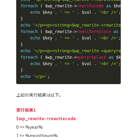
foreach
(
$wp_rewrite
->
rewritecode
as
$key
=>
$
echo
$key
.
' => '
.
$val
.
'<br />'
;
}
echo
'</p><p><strong>$wp_rewrite->rewritereplac
foreach
(
$wp_rewrite
->
rewritereplace
as
$key
=
echo
$key
.
' => '
.
$val
.
'<br />'
;
}
echo
'</p><p><strong>$wp_rewrite->queryreplace<
foreach
(
$wp_rewrite
->
queryreplace
as
$key
=>
echo
$key
.
' => '
.
$val
.
'<br />'
;
}
echo
'</p>'
;
上記の実行結果は以下。
実行結果1
$wp_rewrite->rewritecode
0 => %year%
1 => %monthnum%