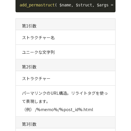
add_permastruct
(
$name
,
$struct
,
$args
=
array
(
第1引数
ストラクチャー名
ユニークな文字列
第2引数
ストラクチャー
パーマリンクのURL構造。リライトタグを使っ
て表現します。
（例） /%memo%/%post_id%.html
第3引数