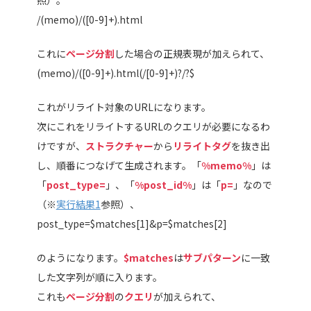
/(memo)/([0-9]+).html
これに
ページ分割
した場合の正規表現が加えられて、
(memo)/([0-9]+).html(/[0-9]+)?/?$
これがリライト対象のURLになります。
次にこれをリライトするURLのクエリが必要になるわ
けですが、
ストラクチャー
から
リライトタグ
を抜き出
し、順番につなげて生成されます。「
%memo%
」は
「
post_type=
」、「
%post_id%
」は「
p=
」なので
（※
実行結果1
参照）、
post_type=$matches[1]&p=$matches[2]
のようになります。
$matches
は
サブパターン
に一致
した文字列が順に入ります。
これも
ページ分割
の
クエリ
が加えられて、