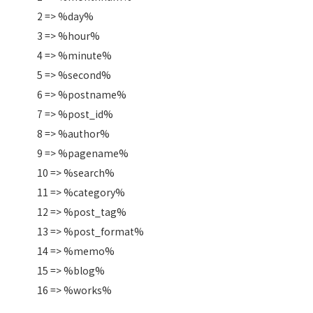
2 => %day%
3 => %hour%
4 => %minute%
5 => %second%
6 => %postname%
7 => %post_id%
8 => %author%
9 => %pagename%
10 => %search%
11 => %category%
12 => %post_tag%
13 => %post_format%
14 => %memo%
15 => %blog%
16 => %works%