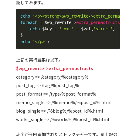
認してみます。
echo
'<p><strong>$wp_rewrite->extra_permastruct
foreach
(
$wp_rewrite
->
extra_permastructs
as
$k
echo
$key
.
' => '
.
$val
[
'struct'
]
.
'<br 
}
echo
'</p>'
;
上記の実行結果は以下。
$wp_rewrite->extra_permastructs
category => /category/%category%
post_tag => /tag/%post_tag%
post_format => /type/%post_format%
memo_single => /%memo%/%post_id%.html
blog_single => /%blog%/%post_id%.html
works_single => /%works%/%post_id%.html
赤字が今回追加されたストラクチャーです。※上記の