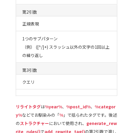
第2引数
正規表現
1つのサブパターン
（例） ([^/]+) スラッシュ以外の文字の1回以上
の繰り返し
第3引数
クエリ
リライトタグ
は
%year%
、
%post_id%
、
%categor
y%
などでお馴染みの「
%
」で括られたタグです。後述
の
ストラクチャー
において使用され、
generate_rew
rite_rules()
で
add_rewrite_tag()
の第2引数で渡し