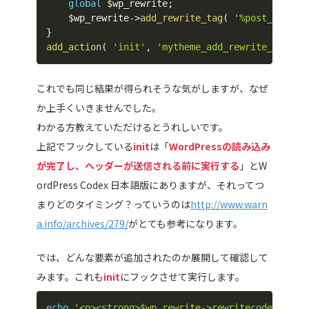
global
$wp_rewrite
;
$wp_rewrite
->
add_rewrite_tag
(
'%post_type%'
}
add_action
(
'init'
,
'mytheme_add_rewrite_tag'
,
これでも同じ結果が得られそうな気がしますが、なぜ
か上手くいきませんでした。
わかる方教えていただけるとうれしいです。
上記でフックしている
init
は「
WordPressの読み込み
が完了し、ヘッダーが送信される前に実行する
」とW
ordPress Codex 日本語版にありますが、それってつ
まりどのタイミング？っていうのは
http://www.warn
a.info/archives/279/
がとても参考になります。
では、どんな要素が追加されたのか展開して確認して
みます。これも
init
にフックさせて実行します。
echo
'<p><strong>$wp_rewrite->rewritecode</stro