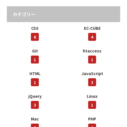
カテゴリー
CSS
EC-CUBE
6
4
Git
htaccess
1
1
HTML
JavaScript
1
3
jQuery
Linux
3
1
Mac
PHP