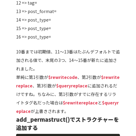
12 => tag=
13 => post_format=
14 => post_type=
15 => post_type=
16 => post_type=
10番までは初期値、11～13番はたぶんデフォルトで追
加される値で、末尾の3つ、14～15番が新たに追加さ
れました。
単純に第1引数が
$rewritecode
、第2引数が
$rewrite
replace
、第3引数が
$queryreplace
に追加されるだ
けですね。ちなみに、第1引数がすでに存在するリラ
イトタグ名だった場合は
$rewritereplace
と
$queryr
eplace
が上書きされます。
add_permastruct()でストラクチャーを
追加する